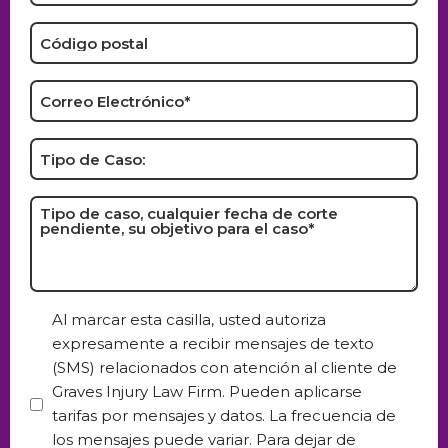
*
Zip
Code
*
Email
*
Case
Type:
Type
of
Case,
Any
Pending
Consent
Al marcar esta casilla, usted autoriza
Court
expresamente a recibir mensajes de texto
Date,
(SMS) relacionados con atención al cliente de
Your
Graves Injury Law Firm. Pueden aplicarse
Objective
tarifas por mensajes y datos. La frecuencia de
for
los mensajes puede variar. Para dejar de