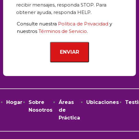
the
recibir mensajes, responda STOP. Para
Case
obtener ayuda, responda HELP.
*
Consulte nuestra
Política de Privacidad
y
nuestros
Términos de Servicio
.
Hogar
Sobre
Áreas
Ubicaciones
Test
Nosotros
de
Práctica