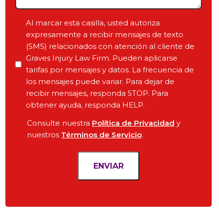
Any
Pending
Consent
Al marcar esta casilla, usted autoriza
Court
expresamente a recibir mensajes de texto
Date,
(SMS) relacionados con atención al cliente de
Your
Graves Injury Law Firm. Pueden aplicarse
Objective
tarifas por mensajes y datos. La frecuencia de
for
los mensajes puede variar. Para dejar de
the
recibir mensajes, responda STOP. Para
Case
obtener ayuda, responda HELP.
*
Consulte nuestra
Política de Privacidad
y
nuestros
Términos de Servicio
.