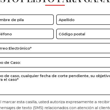
e
ne
Zip
Code
*
il
e
e:
e
e,
ding
sent
l marcar esta casilla, usted autoriza expresamente a recibir
rt
ensajes de texto (SMS) relacionados con atención al client