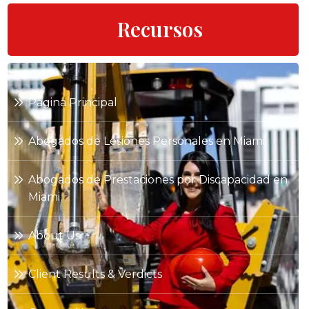
Recursos
Pagina Principal
Abogados de Lesiones Personales en Miami
Abogados de Prestaciones por Discapacidad en
Miami
About Us
Client Results & Verdicts