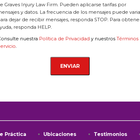
e,
e Graves Injury Law Firm. Pueden aplicarse tarifas por
r
ensajes y datos. La frecuencia de los mensajes puede varia
ective
ara dejar de recibir mensajes, responda STOP. Para obtene
yuda, responda HELP.
Consulte nuestra
Política de Privacidad
y nuestros
Términos
e
ervicio
.
e Práctica
Ubicaciones
Testimonios