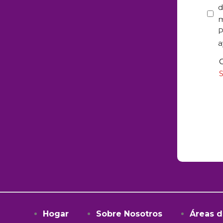
Dat
d
You
m
Obj
P
for
a
the
Cas
S
*
Hogar
Sobre Nosotros
Áreas d