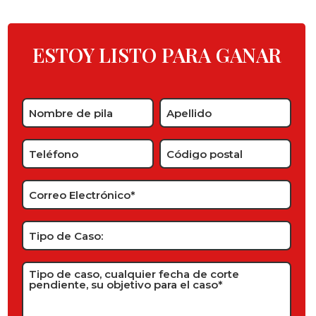
ESTOY LISTO PARA GANAR
Name
*
Phone
Zip
Code
*
*
Email
*
Case
Type:
Type
of
Case,