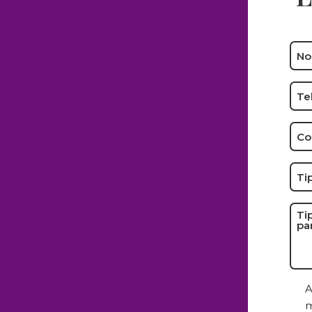
Nam
*
Pho
*
Ema
*
Cas
Typ
Typ
of
Cas
Any
Pen
Con
A
Cou
m